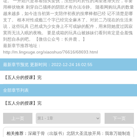
堤。 一开始只是靠着指头爱抚，没想到对於性的渴望逐渐失控，非要
用棒状物来 刺穿自己骚疼的阴部才有办法冷静。 随着网购玩具的数量
越来越多，如今连当初第一支陪伴初夜的按摩棒都已经 记不清楚是哪
支了。 根本对性成瘾三个字已经完全麻木了。对於二乃现在的生活来
说，这些玩具 已然成为少女身上不可或缺的配件，用来陪她度过因寂
寞而无法入眠的夜晚。 要是成箱的玩具山被姊妹们看到肯定是会羞愧
到想自杀的吧。 【微信公众号：长井鹿 。】
最新章节推荐地址：
http://m.lingxuge.org/xiaoshuo/76616/68693.html
最新章节预览 更新时间：2022-12-24 16:02:55
【五人分的授课】完
全部章节列表
【五人分的授课】完
上一页
下一页
相关推荐：
深藏于骨（出版书）
北阴大圣
流放开局：我靠万能制造