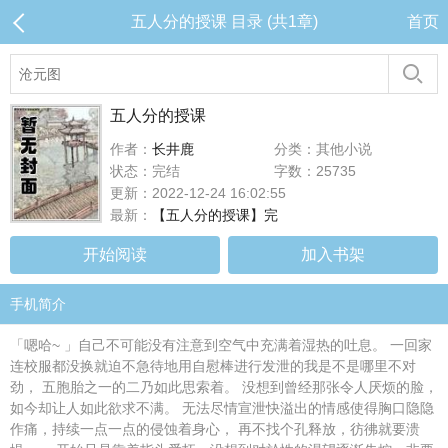
五人分的授课 目录 (共1章)
首页
五人分的授课
作者：
长井鹿
分类：其他小说
状态：完结
字数：25735
更新：2022-12-24 16:02:55
最新：
【五人分的授课】完
开始阅读
加入书架
手机简介
「嗯哈~ 」自己不可能没有注意到空气中充满着湿热的吐息。 一回家
连校服都没换就迫不急待地用自慰棒进行发泄的我是不是哪里不对
劲， 五胞胎之一的二乃如此思索着。 没想到曾经那张令人厌烦的脸，
如今却让人如此欲求不满。 无法尽情宣泄快溢出的情感使得胸口隐隐
作痛，持续一点一点的侵蚀着身心， 再不找个孔释放，彷彿就要溃