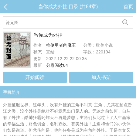
当你成为外挂 目录 (共84章)
首页
当你成为外挂
作者：
推倒勇者的魔王
分类：耽美小说
状态：完结
字数：220194
更新：2022-12-22 22:00:35
最新：
分卷阅读84
开始阅读
加入书架
手机简介
外挂征服世界。这年头，没有外挂的主角不叫真·主角，尤其在起点晋
江之类，没个外挂是绝对不好意思出门见人的。无论之前如何，自从
有了外挂，酷帅狂霸叼炸天不再是梦想，主角们从此过上了人生赢家
的幸福生活，财色俱全，名利双收。赞美外挂！主角和他们的小伙伴
们如是说道。但悲伤的是，他的任务是成为主角的外挂。于是本文又