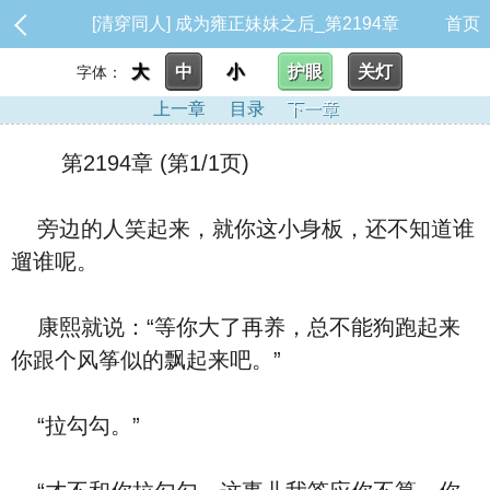
[清穿同人] 成为雍正妹妹之后_第2194章
首页
大
中
小
护眼
关灯
字体：
上一章
目录
下一章
第2194章 (第1/1页)
旁边的人笑起来，就你这小身板，还不知道谁
遛谁呢。
康熙就说：“等你大了再养，总不能狗跑起来
你跟个风筝似的飘起来吧。”
“拉勾勾。”