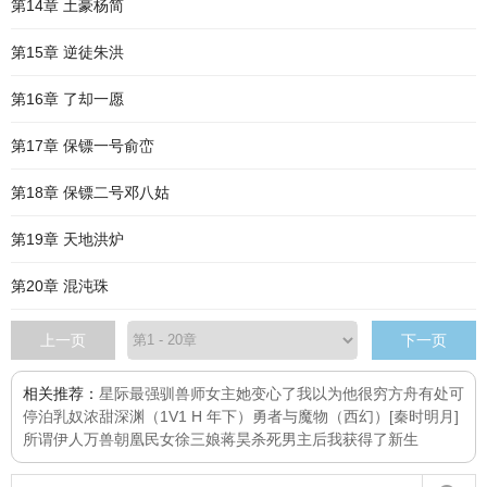
第14章 土豪杨简
第15章 逆徒朱洪
第16章 了却一愿
第17章 保镖一号俞峦
第18章 保镖二号邓八姑
第19章 天地洪炉
第20章 混沌珠
上一页
下一页
相关推荐：
星际最强驯兽师
女主她变心了
我以为他很穷
方舟有处可
停泊
乳奴
浓甜深渊（1V1 H 年下）
勇者与魔物（西幻）
[秦时明月]
所谓伊人
万兽朝凰
民女徐三娘
蒋昊
杀死男主后我获得了新生