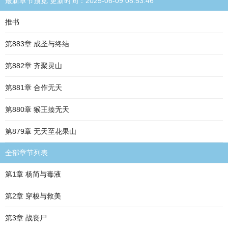
最新章节预览 更新时间：2025-06-09 08:53:46
推书
第883章 成圣与终结
第882章 齐聚灵山
第881章 合作无天
第880章 猴王揍无天
第879章 无天至花果山
全部章节列表
第1章 杨简与毒液
第2章 穿梭与救美
第3章 战丧尸