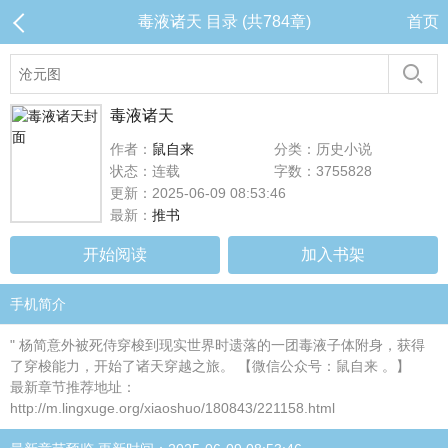
毒液诸天 目录 (共784章)
首页
毒液诸天
作者：
鼠自来
分类：历史小说
状态：连载
字数：3755828
更新：2025-06-09 08:53:46
最新：
推书
开始阅读
加入书架
手机简介
" 杨简意外被死侍穿梭到现实世界时遗落的一团毒液子体附身，获得
了穿梭能力，开始了诸天穿越之旅。 【微信公众号：鼠自来 。】
最新章节推荐地址：
http://m.lingxuge.org/xiaoshuo/180843/221158.html