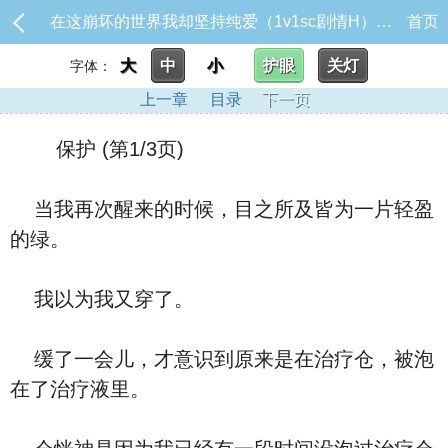
在这崩坏的世界我却坚持纯爱（1v1sc剧情H）_保护
首页
大
中
小
护眼
关灯
字体：
上一章
目录
下一页
保护 (第1/3页)
当我再次醒来的时候，目之所及皆为一片轻盈
的绿。
我以为我又穿了。
缓了一会儿，才意识到原来是在治疗仓，被泡
在了治疗液里。